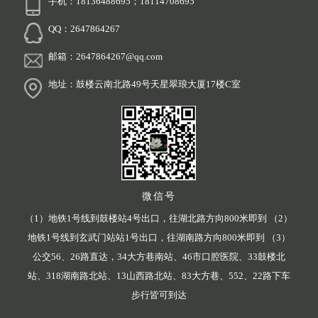
手机：18136488695；18114708695
QQ：2647864267
邮箱：2647864267@qq.com
地址：鼓楼云南北路49号天星翠琅大厦17楼C室
微信号
（1）地铁1号线到鼓楼站4号出口，往湖北路方向800米即到 （2）
地铁1号线到玄武门站站1号出口，往湖南路方向800米即到 （3）
公交56、26路直达，34大方巷南站、46市口腔医院、33鼓楼北
站、318湖南路北站、13山西路北站、83大方巷、552、22路下车
步行皆可到达