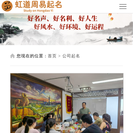
首
页
关
于
宝
我
宝
公
您现在的位置：
首页
>
公司起名
们
起
司
阳
名
起
宅
阴
名
风
宅
授
水
风
徒
服
水
培
务
荣
训
价
誉
联