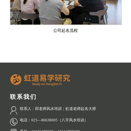
格
资
系
质
我
公司起名流程
们
联系我们
联系人：田老师风水培训；虹道老师起名大师
电话：025—86638695（八字风水培训）