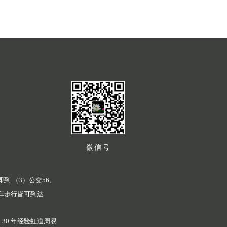
微信号
到 （3）公交56、
下车步行皆可到达
 30 年经验虹道周易