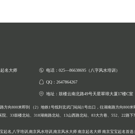
师起名大师
电话：025—86638695（八字风水培训）
QQ：2647864267
地址：鼓楼云南北路49号天星翠琅大厦17楼C室
方向800米即到 （2）地铁1号线到玄武门站站1号出口，往湖南路方向800米即
医院、33鼓楼北站、318湖南路北站、13山西路北站、83大方巷、552、22路
宝起名,八字培训,南京风水培训,南京风水大师 南京起名大师 南京宝宝起名首选 |