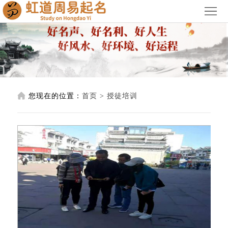
首
页
关
于
宝
我
宝
公
您现在的位置：
首页
>
授徒培训
们
起
司
阳
名
起
宅
阴
名
风
宅
授
水
风
徒
服
水
培
务
荣
训
价
誉
联