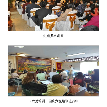
虹道风水讲座
（六爻培训）国庆六爻培训进行中