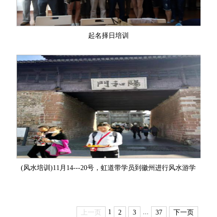
起名择日培训
(风水培训)11月14---20号，虹道带学员到徽州进行风水游学
1
...
上一页
2
3
37
下一页