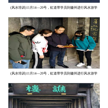
格
(风水培训)11月14---20号，虹道带学员到徽州进行风水游学
资
系
质
我
们
(风水培训)11月14---20号，虹道带学员到徽州进行风水游学