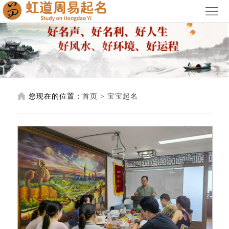
首
页
关
于
宝
我
宝
公
您现在的位置：
首页
>
宝宝起名
们
起
司
阳
名
起
宅
阴
名
风
宅
授
水
风
徒
服
水
培
务
荣
训
价
誉
联