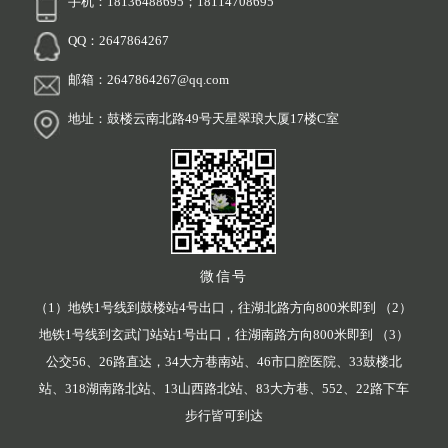
手机：18136488695；18114708695
QQ：2647864267
邮箱：2647864267@qq.com
地址：鼓楼云南北路49号天星翠琅大厦17楼C室
微信号
（1）地铁1号线到鼓楼站4号出口，往湖北路方向800米即到 （2）
地铁1号线到玄武门站站1号出口，往湖南路方向800米即到 （3）
公交56、26路直达，34大方巷南站、46市口腔医院、33鼓楼北
站、318湖南路北站、13山西路北站、83大方巷、552、22路下车
步行皆可到达