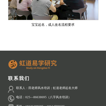
格
资
系
质
我
宝宝起名，成人改名流程要求
们
联系我们
联系人：田老师风水培训；虹道老师起名大师
电话：025—86638695（八字风水培训）