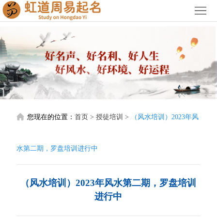
首
页
关
于
宝
我
宝
公
们
起
司
阳
您现在的位置：
首页
>
授徒培训
>
（风水培训）2023年风
名
起
宅
阴
名
风
宅
授
水第二期，罗盘培训进行中
水
风
徒
服
（风水培训）2023年风水第二期，罗盘培训
水
培
务
荣
进行中
训
价
誉
联