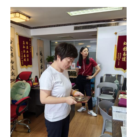
格
资
系
质
我
们