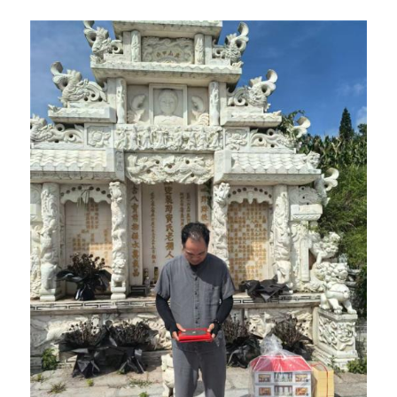
格
资
系
质
我
们