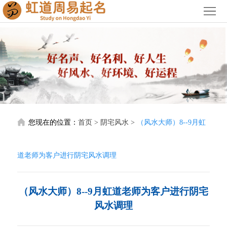
首
页
关
于
宝
我
宝
公
们
起
司
阳
您现在的位置：
首页
>
阴宅风水
>
（风水大师）8--9月虹
名
起
宅
阴
名
风
宅
授
道老师为客户进行阴宅风水调理
水
风
徒
服
（风水大师）8--9月虹道老师为客户进行阴宅
水
培
务
荣
风水调理
训
价
誉
联