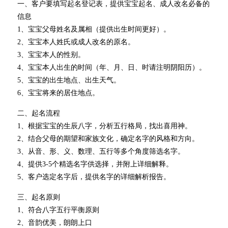
一、客户要填写起名登记表，提供宝宝起名、成人改名必备的
格
资
系
信息
1、宝宝父母姓名及属相（提供出生时间更好）。
质
我
2、宝宝本人姓氏或成人改名的原名。
3、宝宝本人的性别。
们
4、宝宝本人出生的时间（年、月、日、时请注明阴阳历）。
5、宝宝的出生地点、出生天气。
6、宝宝将来的居住地点。
二、起名流程
1、根据宝宝的生辰八字，分析五行格局，找出喜用神。
2、结合父母的期望和家族文化，确定名字的风格和方向。
3、从音、形、义、数理、五行等多个角度筛选名字。
4、提供3-5个精选名字供选择，并附上详细解释。
5、客户选定名字后，提供名字的详细解析报告。
三、起名原则
1、符合八字五行平衡原则
2、音韵优美，朗朗上口