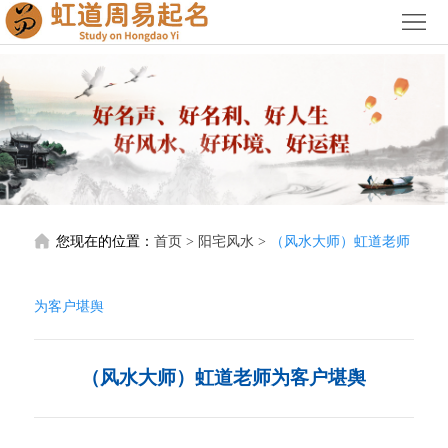
首
页
关
于
宝
我
宝
公
们
起
司
阳
您现在的位置：
首页
>
阳宅风水
>
（风水大师）虹道老师
名
起
宅
阴
名
风
宅
授
为客户堪舆
水
风
徒
服
（风水大师）虹道老师为客户堪舆
水
培
务
荣
训
价
誉
联